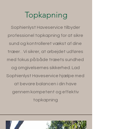
Topkapning
Sophienlyst Haveservice tilbyder
professionel topkapning for at sikre
sund og kontrolleret vækst af dine
træer. . Vi sikrer, at arbejdet udføres
med fokus på både træets sundhed
og omgivelsernes sikkerhed. Lad
Sophienlyst Haveservice hjælpe med
at bevare balancen i din have
gennem kompetent og effektiv
topkapning